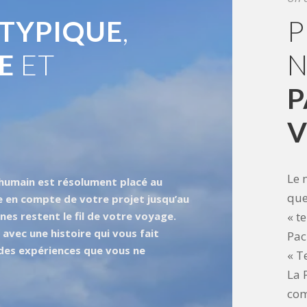
TYPIQUE
,
P
E
ET
V
Le 
humain est résolument placé au
que
e en compte de votre projet jusqu’au
nes restent le fil de votre voyage.
« t
 avec une histoire qui vous fait
Pac
 des expériences que vous ne
« T
La 
com