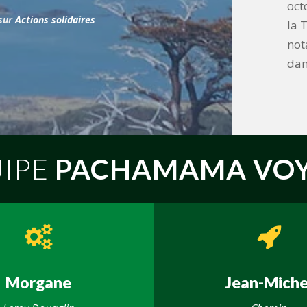
oct
 sur
Actions solidaires
la T
not
dan
UIPE
PACHAMAMA VOY
Morgane
Jean-Miche