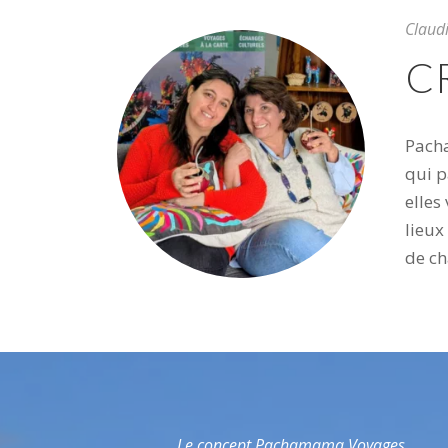
Claud
C
Pacha
qui p
elles
lieux
de ch
Le concept Pachamama Voyages