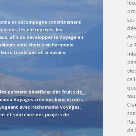
féc
pro
ses
onne et accompagne concrètement
dée
iations, les entreprises, les
Amé
aux, afin de développer le Voyage en
s séjours sont choisis en harmonie
La 
 leurs traditions et la nature.
int
pen
vie
cel
quo
les puissent bénéficier des fruits de
tou
amama Voyages crée des liens étroits
Cla
voyageant avec Pachamama Voyages,
son
nt et soutenez des projets de
Pac
de 