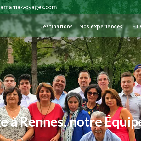
hamama-voyages.com
Destinations
Nos expériences
LE 
e à Rennes, notre Équip
e