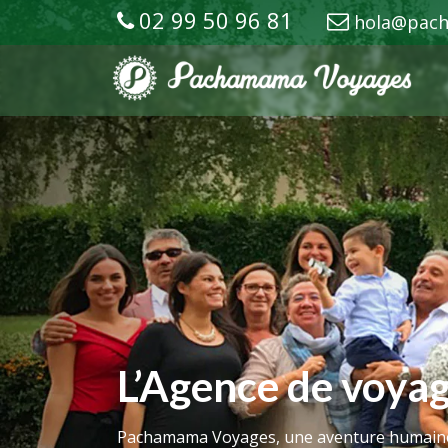
02 99 50 96 81
hola@pac
L’Agence de voyag
Pachamama Voyages, une aventure humain