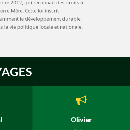
obre 2012, qui reconnaît des droits à
erre Mère. Cette loi inscrit
amment le développement durable
s la vie politique locale et nationale.
AGES
l
Olivier