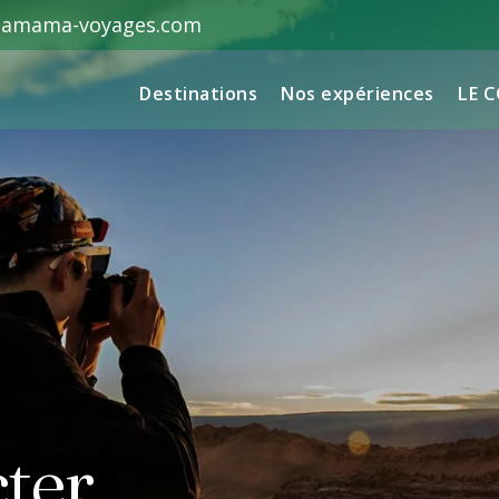
hamama-voyages.com
Destinations
Nos expériences
LE 
ter