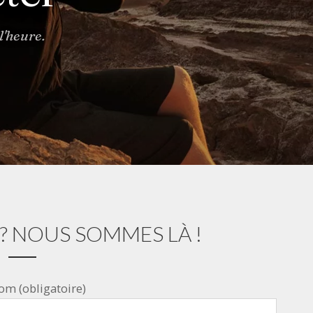
l'heure.
? NOUS SOMMES LÀ !
om (obligatoire)