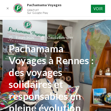
Pachamama Voyages
✕
VOIR
GRATUIT
Sur Google Play
9 mars 2026
Claudia Boursicot
Pachamama
Voyages à Rennes :
des voyages
solidaires et
responsables en
pleine évolution